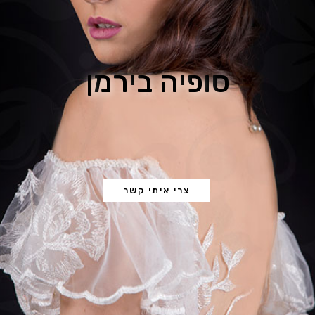
ס
ו
פ
י
ה
ב
י
ר
מ
ן
צרי איתי קשר