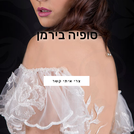
ס
ו
פ
י
ה
ב
י
ר
מ
ן
צרי איתי קשר