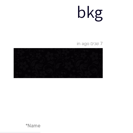
bkg
בית
שמלות 
7 שנים ago
in
Name*