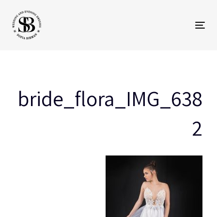
Toggle
p
navigation
s
bride_flora_IMG_638
2