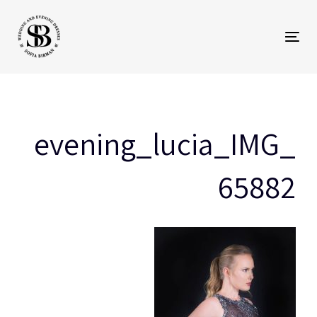
Toggle
p
navigation
s
evening_lucia_IMG_
65882