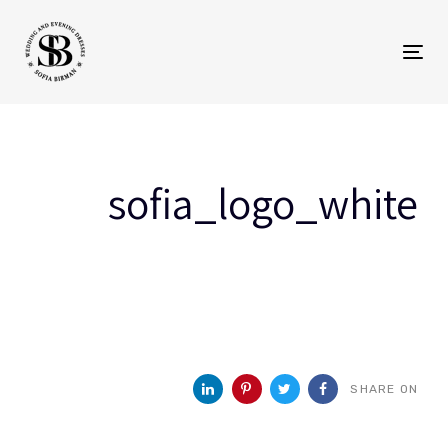
Toggle
p
navigation
s
sofia_logo_white
SHARE ON